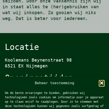
seizoen. Door onze vakkennis zijn wij
in staat alles te (her)gebruiken van
wat wij inkopen. Zo gooien wij niks
weg. Dat is beter voor iedereen.
Locatie
Koolemans Beynenstraat 98
6521 EX Nijmegen
Openingstijden
Beheer toestemming
Ma t/m vr - 15.00u - 20.00u
Om de beste ervaringen te bieden, gebruiken wij
Za & zo - gesloten
technologieën zoals cookies om informatie over je apparaat
op te slaan en/of te raadplegen. Door in te stemmen met
Contact
deze technologieën kunnen wij gegevens zoals surfgedrag of